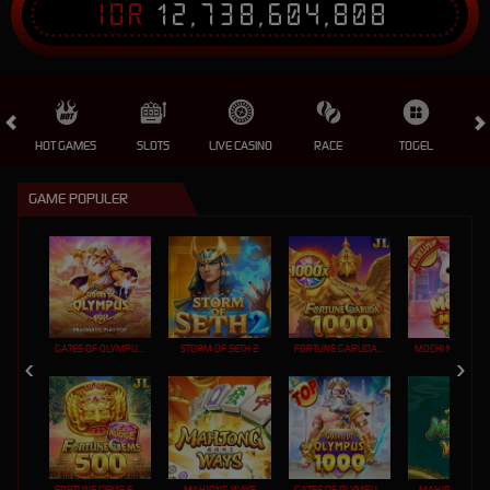
IDR
12,738,604,808
HOT GAMES
SLOTS
LIVE CASINO
RACE
TOGEL
OL
GAME POPULER
GATES OF OLYMPUS POP
STORM OF SETH 2
FORTUNE GARUDA 1000
MOCHI MANIA 1
FORTUNE GEMS 500
MAHJONG WAYS
GATES OF OLYMPUS 1000
MAHJONG WAYS